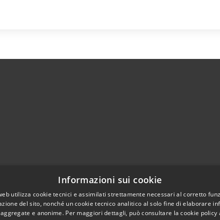
Informazioni sui cookie
l sito
Copyright © 2026 • Comune d
web utilizza cookie tecnici e assimilati strettamente necessari al corretto fu
azione del sito, nonché un cookie tecnico analitico al solo fine di elaborare i
, aggregate e anonime. Per maggiori dettagli, può consultare la cookie policy