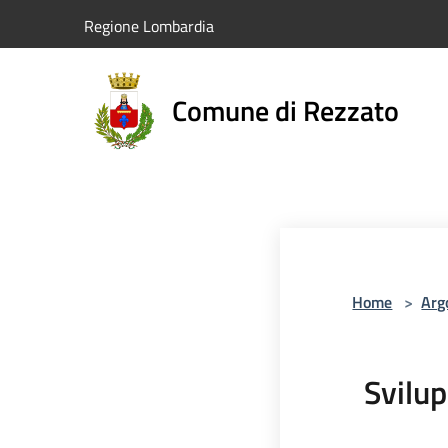
Salta al contenuto principale
Regione Lombardia
Comune di Rezzato
Home
>
Arg
Svilup