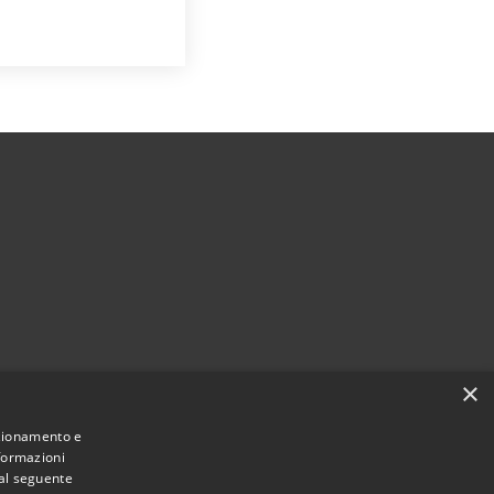
×
Municipium
Accesso redazione
i Rezzato • Powered by
•
nzionamento e
nformazioni
 al seguente