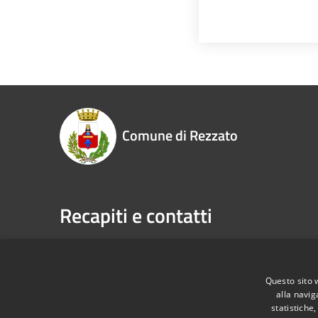
Comune di Rezzato
Recapiti e contatti
RSS
Accessibilità
Privacy
Cookie
Mappa de
Questo sito 
alla navig
statistiche