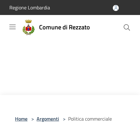
Salta al contenuto principale
Regione Lombardia
Comune di Rezzato
Home
>
Argomenti
>
Politica commerciale