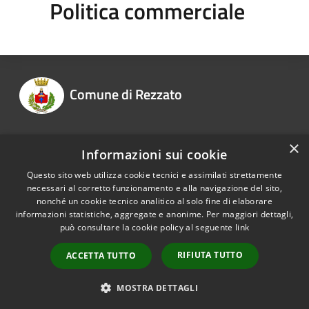
Politica commerciale
Comune di Rezzato
×
Informazioni sui cookie
Recapiti e contatti
Questo sito web utilizza cookie tecnici e assimilati strettamente
necessari al corretto funzionamento e alla navigazione del sito,
nonché un cookie tecnico analitico al solo fine di elaborare
informazioni statistiche, aggregate e anonime. Per maggiori dettagli,
RSS
Copyright © 2026 • Comune di
può consultare la cookie policy al seguente
link
Accessibilità
Rezzato • Powered by
Privacy
Municipium
Accesso
•
RIFIUTA TUTTO
ACCETTA TUTTO
Cookie
redazione
Mappa del sito
MOSTRA DETTAGLI