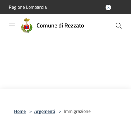
Salta al contenuto principale
Regione Lombardia
Comune di Rezzato
Home
>
Argomenti
>
Immigrazione