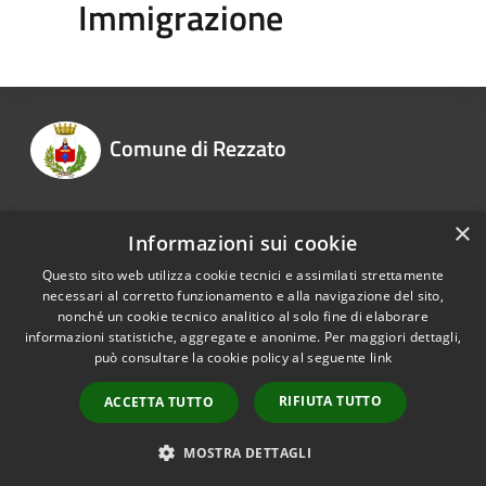
Immigrazione
Comune di Rezzato
×
Informazioni sui cookie
Recapiti e contatti
Questo sito web utilizza cookie tecnici e assimilati strettamente
necessari al corretto funzionamento e alla navigazione del sito,
nonché un cookie tecnico analitico al solo fine di elaborare
informazioni statistiche, aggregate e anonime. Per maggiori dettagli,
RSS
Copyright © 2026 • Comune di
può consultare la cookie policy al seguente
link
Accessibilità
Rezzato • Powered by
Privacy
Municipium
Accesso
•
RIFIUTA TUTTO
ACCETTA TUTTO
Cookie
redazione
Mappa del sito
MOSTRA DETTAGLI